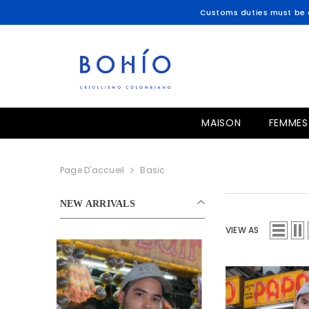
IGNORER ET PASSER AU CONTENU
Customs duties must be c
MAISON
FEMMES
Page D'accueil
Basic
NEW ARRIVALS
VIEW AS