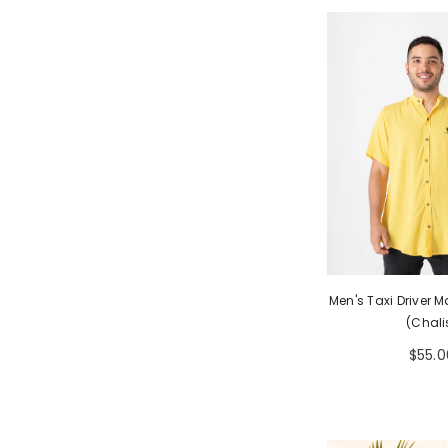
Men's Taxi Driver M
(Chali
$55.0