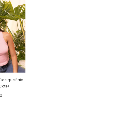
Basique Palo
Côte)
0