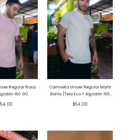
Camiset
sex Regular Blanco
Camiseta Unisex Regular Azul
Eco Y Algodón 155
Claro Bohío (Algodón 190 Gr)
isex Regular Rosa
Camiseta Unisex Regular Marfil
Gr)
54.00
$54.00
lgodón 160 Gr)
Bohío (Tela Eco Y Algodón 155
Gr)
54.00
$54.00