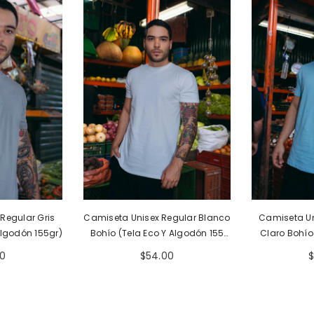
Regular Gris
Camiseta Unisex Regular Blanco
Camiseta Un
Algodón 155gr)
Bohío (Tela Eco Y Algodón 155
Claro Bohío
Gr)
00
$54.00
$