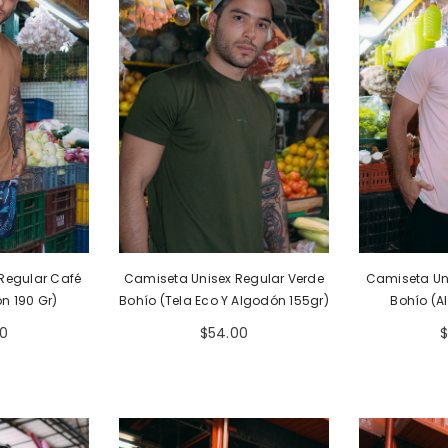
egular Marfil
Camiseta Unisex Regular Gris
Camiseta Uni
Y Algodón 155
Bohío (Tela Eco Y Algodón 155gr)
Bohío (Tela 
Regular Café
Camiseta Unisex Regular Verde
Camiseta Un
00
$54.00
$
n 190 Gr)
Bohío (Tela Eco Y Algodón 155gr)
Bohío (A
00
$54.00
$