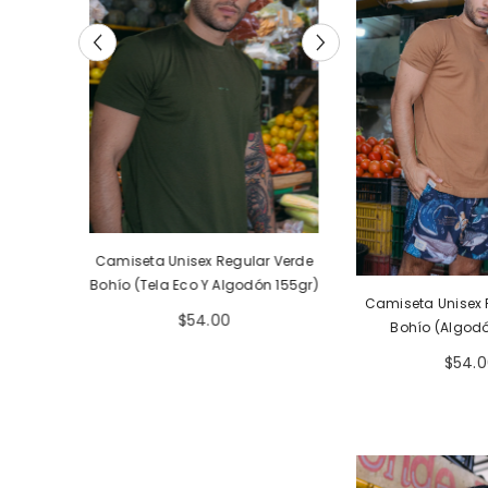
ar Verde
Camiseta Unisex Regular Rosa
Camiseta Unisex R
ón 155gr)
Bohío (Algodón 160 Gr)
Bohío (Tela Eco 
Camiseta Unisex 
Gr)
$54.00
$54.
Bohío (Algodó
$54.