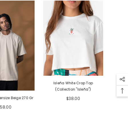
Isleña White Crop Top
(Collection "Isleña")
rsize Beige 270 Gr
$38.00
$58.00