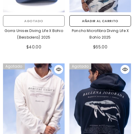
AGOTADO
AÑADIR AL CARRITO
Gorra Unisex Diving Life X Bohio
Poncho Microfibra Diving Life X
(Beisbolera) 2025
Bohío 2025
$40.00
$65.00
Agotado
Agotado