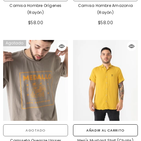
Camisa Hombre Orígenes
Camisa Hombre Amazonia
(Rayón)
(Rayón)
$58.00
$58.00
Agotado
AGOTADO
AÑADIR AL CARRITO
Camiseta Oversize Unisex
Men's Mustard Shirt (Chalis)