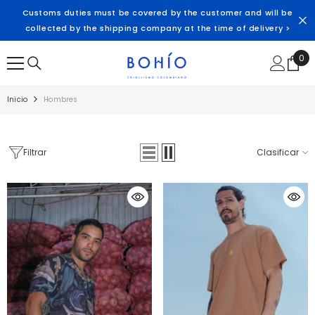
SALTAR AL CONTENIDO
Customs duties must be covered by the customer and will be
collected by the shipping company at the time of delivery >
0
0
ite
Inicio
Hombres
Filtrar
Clasificar