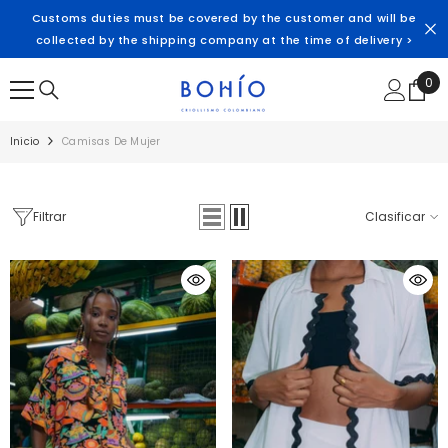
SALTAR AL CONTENIDO
Customs duties must be covered by the customer and will be
collected by the shipping company at the time of delivery >
0
0
ite
Inicio
Camisas De Mujer
Filtrar
Clasificar