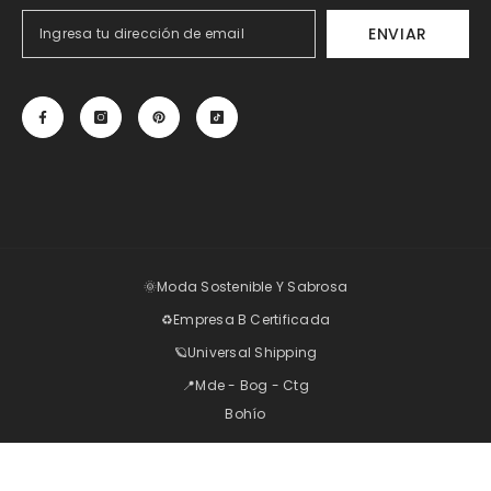
ENVIAR
🌞Moda Sostenible Y Sabrosa
♻️Empresa B Certificada
🪐Universal Shipping
📍Mde - Bog - Ctg
Bohío
Métodos
ORDENAR POR:
de