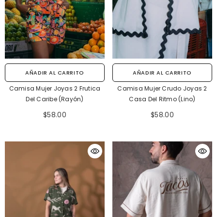
AÑADIR AL CARRITO
AÑADIR AL CARRITO
Camiseta Unisex Regular Marfil Bohío
Camiseta Unisex Regular Gr
AÑADIR AL CARRITO
AÑADIR AL CARRITO
(Tela Eco Y Algodón 155 Gr)
(Tela Eco Y Algodón 15
Camisa Mujer Joyas 2 Frutica
Camisa Mujer Crudo Joyas 2
$54.00
$54.00
Del Caribe (Rayón)
Casa Del Ritmo (Lino)
$58.00
$58.00