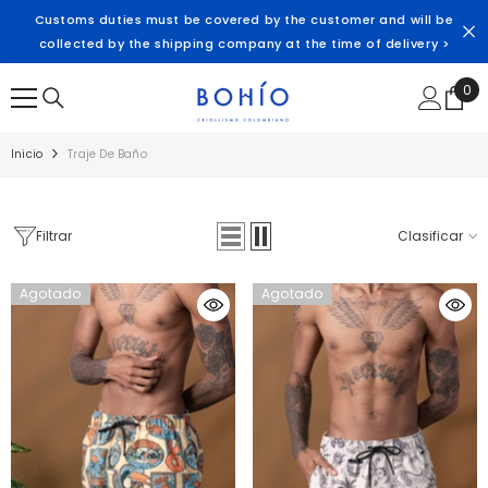
SALTAR AL CONTENIDO
Customs duties must be covered by the customer and will be
collected by the shipping company at the time of delivery >
0
0
ite
Inicio
Traje De Baño
Filtrar
Clasificar
Agotado
Agotado