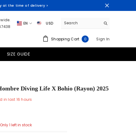
at the time of delivery >
dwide.
EN
USD
347438
EN
AUD
0
Shopping Cart
Sign In
0
ES
CAD
items
FR
EUR
SIZE GUIDE
PT-BR
GTQ
HNL
PEN
ombre Diving Life X Bohio (Rayon) 2025
PYG
d in last
16
hours
USD
UYU
Only 1 left in stock