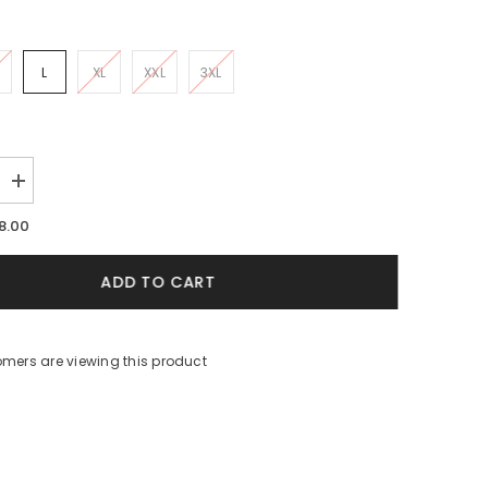
L
XL
XXL
3XL
Increase
quantity
for
8.00
Camisa
Hombre
Diving
ADD TO CART
Life
X
Bohio
(Rayon)
2025
mers are viewing this product