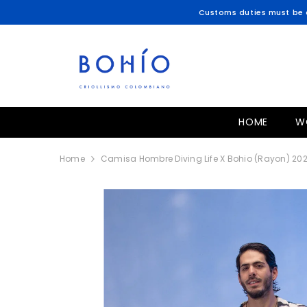
SKIP TO CONTENT
Customs duties must be c
HOME
W
Home
Camisa Hombre Diving Life X Bohio (Rayon) 20