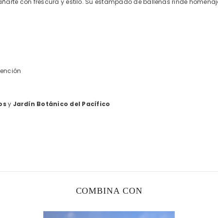
rte con frescura y estilo. Su estampado de ballenas rinde homenaje 
tención
os
y
Jardín Botánico del Pacífico
COMBINA CON