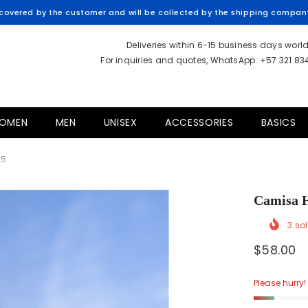
overed by the customer and will be collected by the shipping company 
Deliveries within 6-15 business days worl
For inquiries and quotes, WhatsApp: +57 321 8
OMEN
MEN
UNISEX
ACCESSORIES
BASICS
25
Camisa H
3
sol
$58.00
Please hurry! 