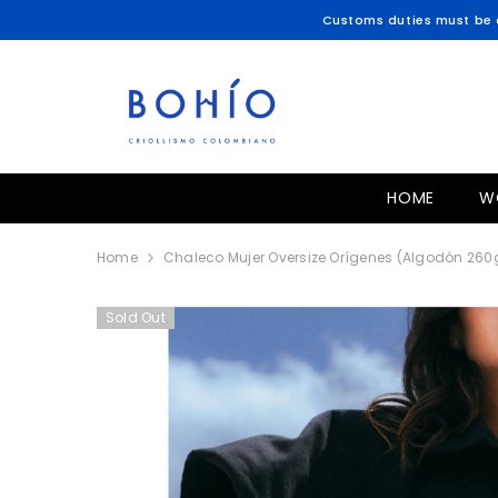
SKIP TO CONTENT
Customs duties must be c
HOME
W
Home
Chaleco Mujer Oversize Orígenes (Algodón 260
Sold Out