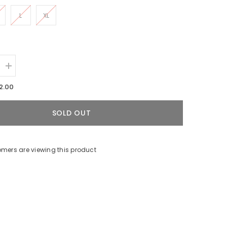
L
XL
Increase
quantity
for
2.00
Chaleco
Mujer
Oversize
SOLD OUT
Orígenes
(Algodón
260gr)
mers are viewing this product